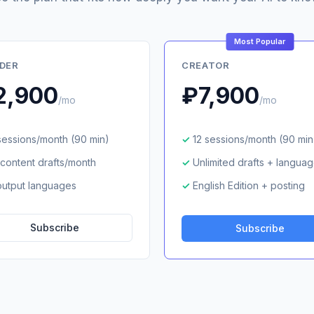
Most Popular
LDER
CREATOR
2,900
₽7,900
/mo
/mo
sessions/month (90 min)
12 sessions/month (90 min
 content drafts/month
Unlimited drafts + langua
output languages
English Edition + posting
Subscribe
Subscribe