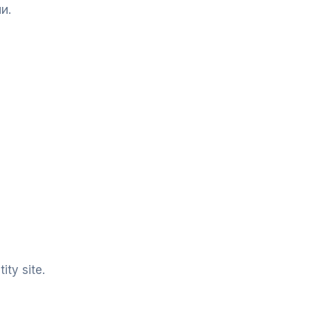
и.
ity site.