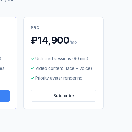
PRO
₽14,900
/mo
)
Unlimited sessions (90 min)
ges
Video content (face + voice)
Priority avatar rendering
Subscribe