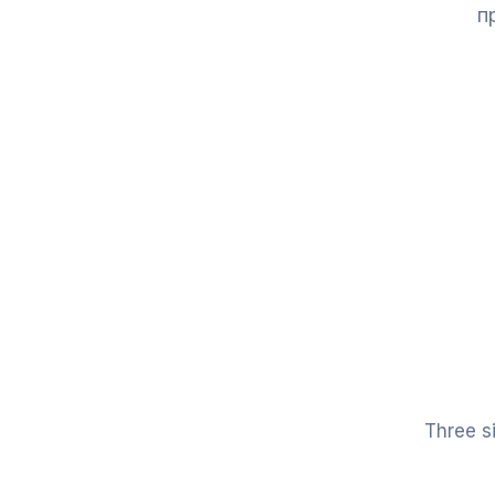
п
Three si