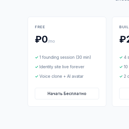
FREE
BUI
₽0
₽
/mo
1 founding session (30 min)
4 
Identity site live forever
10
Voice clone + AI avatar
2 
Начать Бесплатно