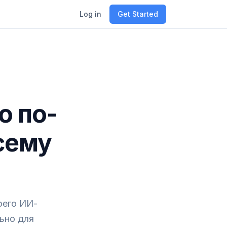
Log in
Get Started
ю по-
сему
оего ИИ-
льно для