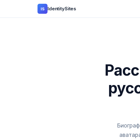
IdentitySites
IS
Расс
рус
Биограф
аватара