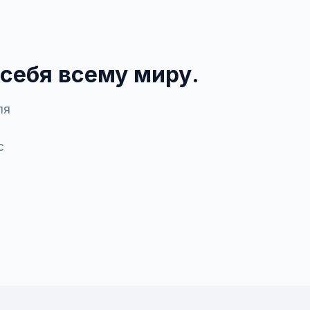
себя всему миру.
ля
с