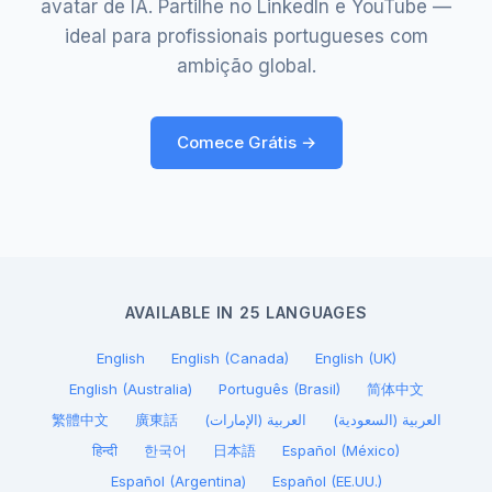
avatar de IA. Partilhe no LinkedIn e YouTube —
ideal para profissionais portugueses com
ambição global.
Comece Grátis →
AVAILABLE IN 25 LANGUAGES
English
English (Canada)
English (UK)
English (Australia)
Português (Brasil)
简体中文
繁體中文
廣東話
العربية (الإمارات)
العربية (السعودية)
हिन्दी
한국어
日本語
Español (México)
Español (Argentina)
Español (EE.UU.)